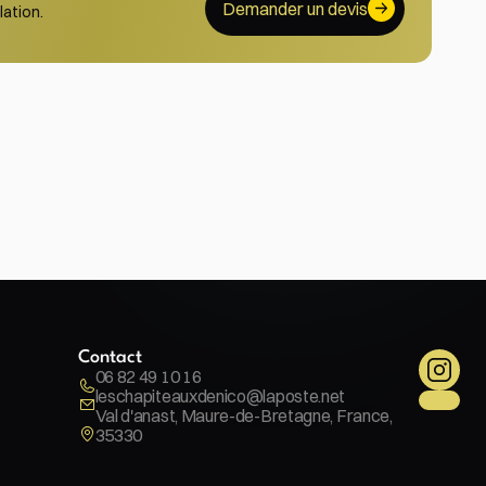
Demander un devis
ation. 
Contact
06 82 49 10 16
leschapiteauxdenico@laposte.net
Val d'anast, Maure-de-Bretagne, France, 
35330