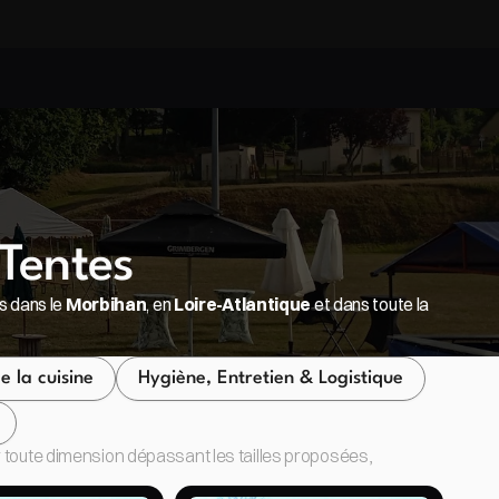
Bénéficiez de 10% sur les packs
Bénéficiez de 10% sur les packs
Tentes
s dans le 
Morbihan
, en 
Loire-Atlantique
 et dans toute la 
 la cuisine
Hygiène, Entretien & Logistique
our toute dimension dépassant les tailles proposées, 