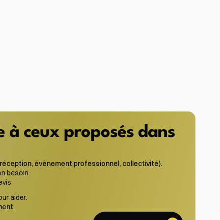
e à ceux proposés dans 
ception, événement professionnel, collectivité).
on besoin
evis
our aider.
ment
.