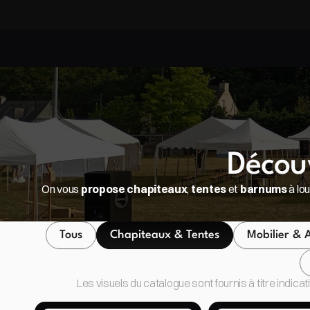
Bénéficiez de 10% sur les packs
Bénéficiez de 10% sur les packs
Décou
On vous 
propose
chapiteaux
, 
tentes
 et 
barnums
 à lo
Tous
Chapiteaux & Tentes
Mobilier & A
Les visuels du catalogue sont fournis à titre indica