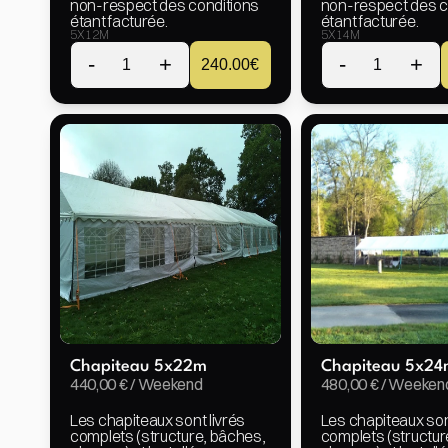
non-respect des conditions 
non-respect des co
étant facturée.
étant facturée.
5X12M
5X14M
-
+
-
+
1
240.00
€
1
Chapiteau 5x22m
Chapiteau 5x24
440,00 € / Weekend
480,00 € / Weeken
Les chapiteaux sont livrés 
Les chapiteaux sont
complets (structure, bâches, 
complets (structur