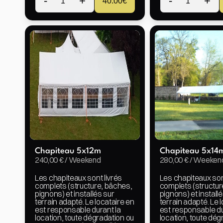
-
+
-
+
1
40.00
€
1
Chapiteau 5x12m
Chapiteau 5x14
240,00 € / Weekend
280,00 € / Weeken
Les chapiteaux sont livrés 
Les chapiteaux sont
complets (structure, bâches, 
complets (structur
pignons) et installés sur 
pignons) et installé
terrain adapté. Le locataire en 
terrain adapté. Le l
est responsable durant la 
est responsable dur
location, toute dégradation ou 
location, toute dég