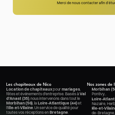
Merci de nous contacter afin d’étudi
Les chapiteaux de Nico
Nos zones de l
Location de chapiteaux
 pour 
mariages
, 
Morbihan (56
fêtes et événements d'entreprise. Basés à 
Val 
Pontivy...
d'Anast (35)
, nous intervenons dans tout le 
Loire-Atlanti
Morbihan (56)
, la 
Loire-Atlantique (44)
 et 
Nazaire, Herb
l'
Ille-et-Vilaine
. Un service de qualité pour 
Ille-et-Vilain
toutes vos réceptions en 
Bretagne
.
de-Bretagne, 