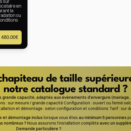
s sur 
ocataire en 
ant la 
radation ou 
nditions 
480.00
€
hapiteau de taille supérieur
notre catalogue standard ?
s grande capacité, adaptés aux événements d’envergure (mariage, ré
ns : sur mesure / grande capacité Configuration : ouvert ou fermé sel
tallation et démontage : selon configuration et conditions Tarif : sur d
 et démontage inclus
 lorsque vous êtes 
au minimum 5 personnes
 p
s nombreux ? 
Nous assurons l’installation complète 
avec un supplé
Demande particulière ?