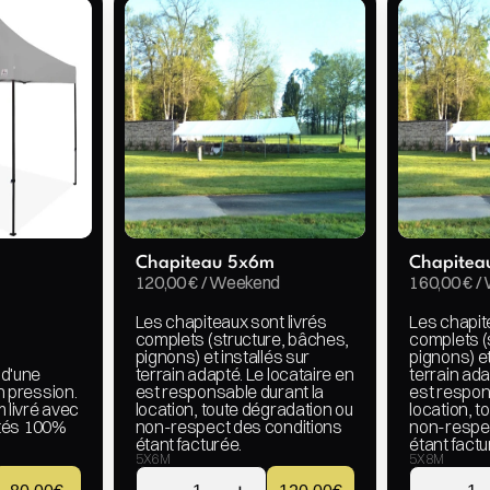
Chapiteau 5x6m
Chapitea
120,00 € / Weekend
160,00 € 
Les chapiteaux sont livrés 
Les chapite
complets (structure, bâches, 
complets (
pignons) et installés sur 
pignons) et
d'une 
terrain adapté. Le locataire en 
terrain ada
 pression. 
est responsable durant la 
est respons
livré avec 
location, toute dégradation ou 
location, t
tés 100% 
non-respect des conditions 
non-respec
étant facturée.
étant factu
5X6M
5X8M