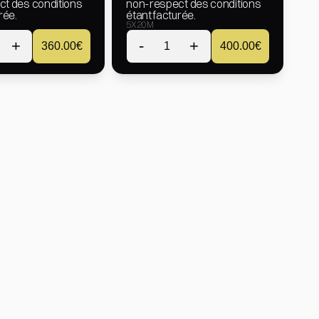
t des conditions 
non-respect des conditions 
rée.
étant facturée.
5X20M
+
-
+
360.00
€
1
400.00
€