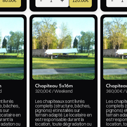
-
+
-
80.00
€
1
120.00
€
1
m
Chapiteau 5x16m
Chapitea
d
320,00 € / Weekend
360,00 € 
 livrés 
Les chapiteaux sont livrés 
Les chapite
e, bâches, 
complets (structure, bâches, 
complets (
s sur 
pignons) et installés sur 
pignons) et
ocataire en 
terrain adapté. Le locataire en 
terrain ada
ant la 
est responsable durant la 
est respons
radation ou 
location, toute dégradation ou 
location, t