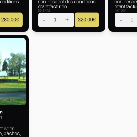
nditions 
non-respect des conditions 
non-respec
étant facturée.
étant factu
5X16M
5X18M
-
+
-
280.00
€
1
320.00
€
1
m
d
 livrés 
e, bâches, 