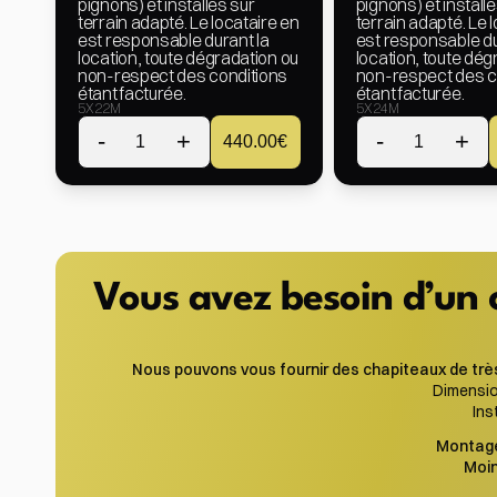
pignons) et installés sur 
pignons) et installé
terrain adapté. Le locataire en 
terrain adapté. Le l
est responsable durant la 
est responsable dur
location, toute dégradation ou 
location, toute dég
non-respect des conditions 
non-respect des co
étant facturée.
étant facturée.
5X22M
5X24M
-
+
-
+
1
440.00
€
1
Vous avez besoin d’un c
Nous pouvons vous fournir des chapiteaux de trè
Dimensio
Ins
Montage
Moin