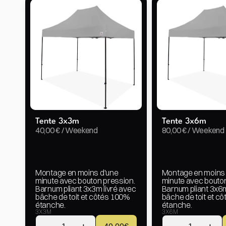
Tente 3x3m
Tente 3x6m
40,00 € / Weekend
80,00 € / Weekend
Montage en moins d'une 
Montage en moins 
minute avec bouton pression. 
minute avec bouton
Barnum pliant 3x3m livré avec 
Barnum pliant 3x6m 
bâche de toit et côtés 100% 
bâche de toit et cô
étanche.
étanche.
3X3M
3X6M