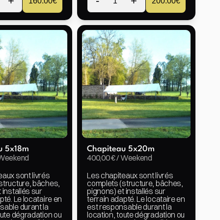
+
-
+
160.00
€
1
200.00
€
u 5x18m
Chapiteau 5x20m
/ Weekend
400,00 € / Weekend
aux sont livrés 
Les chapiteaux sont livrés 
structure, bâches, 
complets (structure, bâches, 
 installés sur 
pignons) et installés sur 
pté. Le locataire en 
terrain adapté. Le locataire en 
able durant la 
est responsable durant la 
oute dégradation ou 
location, toute dégradation ou 