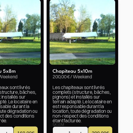
u 5x8m
Chapiteau 5x10m
/ Weekend
200,00 € / Weekend
aux sont livrés 
Les chapiteaux sont livrés 
structure, bâches, 
complets (structure, bâches, 
 installés sur 
pignons) et installés sur 
pté. Le locataire en 
terrain adapté. Le locataire en 
able durant la 
est responsable durant la 
oute dégradation ou 
location, toute dégradation ou 
t des conditions 
non-respect des conditions 
rée.
étant facturée.
5X10M