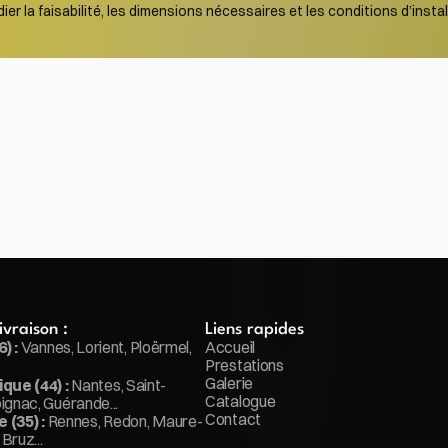
er la faisabilité, les dimensions nécessaires et les conditions d’install
ivraison :
Liens rapides
) :
 Vannes, Lorient, Ploërmel, 
Accueil
Prestations
Galerie
que (44) :
 Nantes, Saint-
Catalogue
ignac, Guérande...
Contact
e (35) :
 Rennes, Redon, Maure-
Bruz...